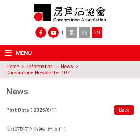
繁
简
EN
|
Home
Information
News
Cornerstone Newsletter 107
News
Post Date：2025/6/11
[第107期房角石通訊出版了！]