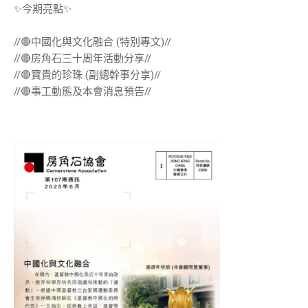
✨今期亮點✨
//🔴中國化與文化融合 (特別專文)//
//🔴房角石三十周年活動分享//
//🔴寶貴的珍珠 (副總幹事分享)//
//🔴事工動態及本會消息預告//