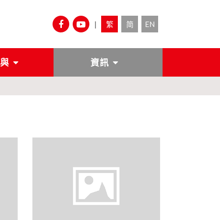
|
繁
简
EN
與
資訊