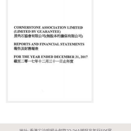
地址: 香港尖沙咀柯士甸路22-26A號好兆年行504室