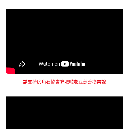
請支持房角石協會算吧啦老豆慈善換票證