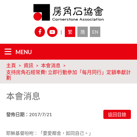
|
繁
简
EN
主頁
資訊
本會消息
支持房角石經常費! 立即行動參加「每月同行」定額奉獻計
劃
本會消息
發佈日期：2017/7/21
耶穌基督吩咐：「要愛鄰舍，如同自己。」