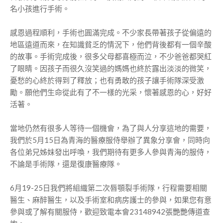
名小孩進行手術。
感恩過程順利，手術也圓滿完成。不少家長帶著孩子從偏遠的
地區遠道而來，在知識貧乏的情況下，他們背後都有一個辛酸
的故事。手術完成後，很多父母都喜極而泣，不少爸爸都哭紅
了眼睛。因孩子而很久沒笑過的媽媽也終於露出淡淡的微笑，
憂愁的心終於得到了釋放；也有勇敢的孩子讓手術隊深受激
勵。願他們生命從此有了不一樣的光采，懷著感恩的心，好好
活著。
當地仍然有很多人等待一個機會，為了與人分享這地的需要，
我們於5月15日為青海的醫療服侍舉辦了異象分享會，同時向
各位弟兄姊妹發出呼喚，我們期待有更多人參與青海的服侍，
不論是手術隊，還是復康醫療隊。
6月19-25日我們將組織第二次唇顎裂手術隊，行程需要相關
醫生、麻醉醫生，以及手術室和病房護士的參與，如果您有意
參與或了解有關服侍，歡迎致電本會23148942張艷艷傳道查