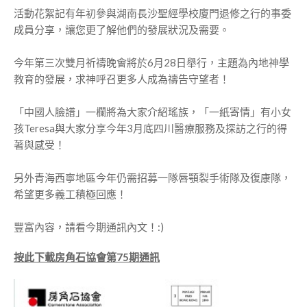
活動花絮記有年初參與湖南長沙聖經學校廈門退修之行的事委
成員分享，讓您更了解他們的發展狀況及需要。
今年第三次雙月祈禱晚會將於6月28日舉行，主題為內地神學
教育的發展，求神呼召更多人成為禱告守望者！
「中國人臉譜」一欄將為大家介紹瑤族，「一紙寄情」有小女
孩Teresa與大家分享今年3月底四川醫療服務及探訪之行的得
著與感受！
另外青海西寧地區今年仍需招募一隊唇顎裂手術隊及復康隊，
希望更多義工積極回應！
豐富內容，請看今期通訊內文！:)
按此下載房角石協會第75期通訊