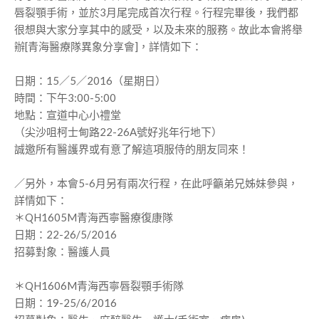
唇裂顎手術，並於3月尾完成首次行程。行程完畢後，我們都
很想與大家分享其中的感受，以及未來的服務。故此本會將舉
辦[青海醫療隊異象分享會]，詳情如下：
日期：15／5／2016（星期日）
時間：下午3:00-5:00
地點：宣道中心小禮堂
（尖沙咀柯士甸路22-26A號好兆年行地下）
誠邀所有醫護界或有意了解這項服侍的朋友同來！
／另外，本會5-6月另有兩次行程，在此呼籲弟兄姊妹參與，
詳情如下：
＊QH1605M青海西寧醫療復康隊
日期：22-26/5/2016
招募對象：醫護人員
＊QH1606M青海西寧唇裂顎手術隊
日期：19-25/6/2016