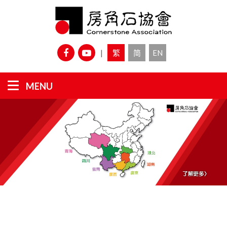
|
繁
简
EN