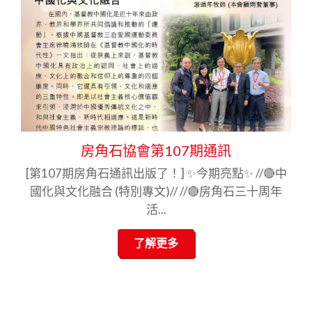
房角石協會第107期通訊
[第107期房角石通訊出版了！] ✨今期亮點✨ //🔴中
國化與文化融合 (特別專文)// //🔴房角石三十周年
活...
了解更多