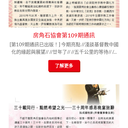
房角石協會第109期通訊
[第109期通訊已出版！] 今期亮點 //淺談基督教中國
化的緣起與展望// //廿年了// //五千公里的等待// /...
了解更多