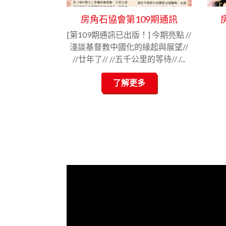
房角石協會第109期通訊
[第109期通訊已出版！] 今期亮點 //
淺談基督教中國化的緣起與展望//
//廿年了// //五千公里的等待// /...
了解更多