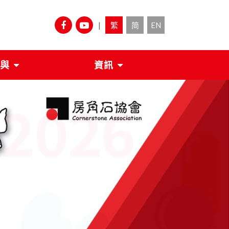
|
繁
简
EN
與
資訊