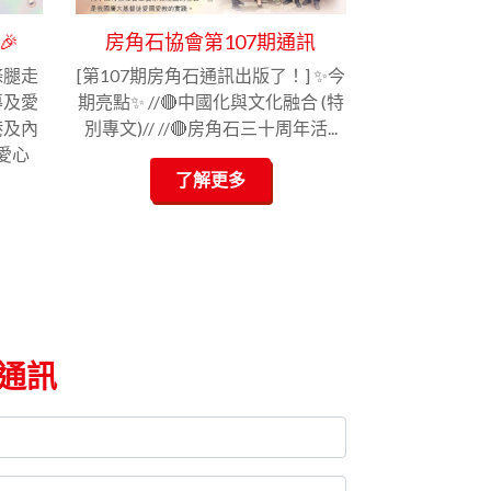
🎉
房角石協會第107期通訊
條腿走
[第107期房角石通訊出版了！] ✨今
導及愛
期亮點✨ //🔴中國化與文化融合 (特
港及內
別專文)// //🔴房角石三十周年活...
愛心
了解更多
通訊