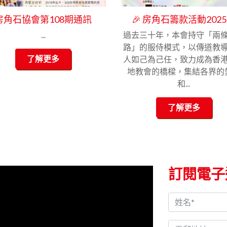
房角石協會第108期通訊
🎉 房角石籌款活動2025
...
過去三十年，本會持守「兩
路」的服侍模式，以傳道教
了解更多
人如己為己任，致力成為香
地教會的橋樑，集結各界的
和...
了解更多
訂閱電子