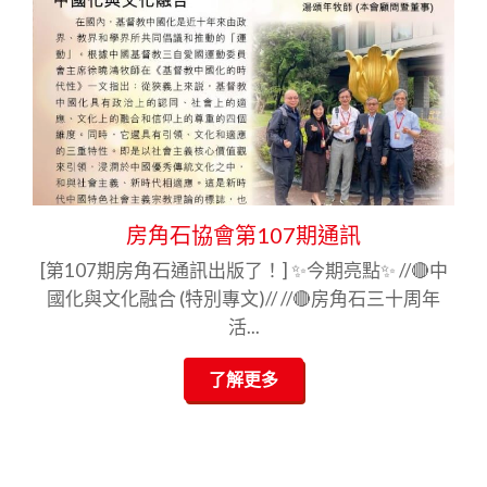
房角石協會第107期通訊
[第107期房角石通訊出版了！] ✨今期亮點✨ //🔴中
國化與文化融合 (特別專文)// //🔴房角石三十周年
活...
了解更多