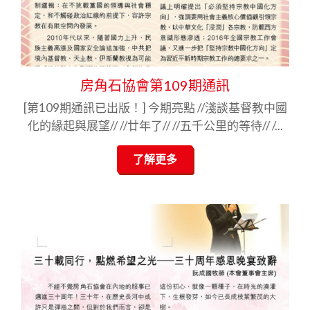
房角石協會第109期通訊
[第109期通訊已出版！] 今期亮點 //淺談基督教中國
化的緣起與展望// //廿年了// //五千公里的等待// /...
了解更多