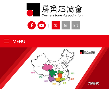
|
繁
简
EN