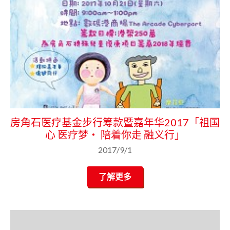
房角石医疗基金步行筹款暨嘉年华2017「祖国
心 医疗梦‧ 陪着你走 融义行」
2017/9/1
了解更多