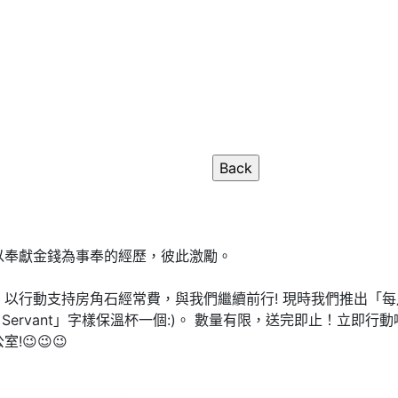
以奉獻金錢為事奉的經歷，彼此激勵。
以行動支持房角石經常費，與我們繼續前行! 現時我們推出「
 Servant」字樣保溫杯一個:)。 數量有限，送完即止！立即行動啦！ 
😉😉😉