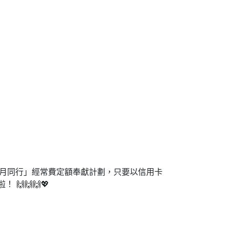
每月同行」經常費定額奉獻計劃，只要以信用卡
🙌🙌🙌💖